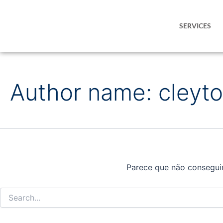
Pesquisar
Ir
por:
para
SERVICES
o
conteúdo
Author name: cleyt
Parece que não conseguim